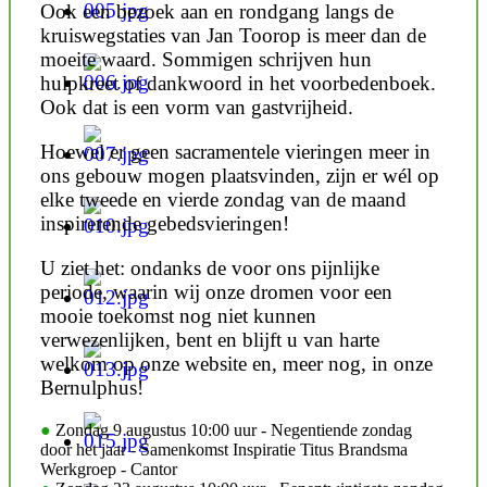
Ook een bezoek aan en rondgang langs de
kruiswegstaties van Jan Toorop is meer dan de
moeite waard. Sommigen schrijven hun
hulpkreet of dankwoord in het voorbedenboek.
Ook dat is een vorm van gastvrijheid.
Hoewel er geen sacramentele vieringen meer in
ons gebouw mogen plaatsvinden, zijn er wél op
elke tweede en vierde zondag van de maand
inspirerende gebedsvieringen!
U ziet het: ondanks de voor ons pijnlijke
periode, waarin wij onze dromen voor een
mooie toekomst nog niet kunnen
verwezenlijken, bent en blijft u van harte
welkom op onze website en, meer nog, in onze
Bernulphus!
●
Zondag 9 augustus 10:00 uur - Negentiende zondag
door het jaar - Samenkomst Inspiratie Titus Brandsma
Werkgroep - Cantor