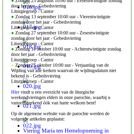
●
Zondag 23 augustus 10:00 uur - Eenentwintigste zondag
door het jaar - Gebedsviering
Liturgiegroep - Cantor
●
Zondag 13 september 10:00 uur - Vierentwintigste
zondag door het jaar - Gebedsviering
Liturgiegroep - Cantor
●
Zondag 27 september 10:00 uur - Zesentwintigste
zondag door het jaar - Gebedsviering
Liturgiegroep - Cantor
●
Zondag 11 oktober 10:00 uur - Achtentwintigste zondag
door het jaar - Gebedsviering
Liturgiegroep - Cantor
●
Zondag 25 oktober 10:00 uur - Verjaardag van de
Wijding van alle kerken waarvan de wijdingsdatum niet
bekend is - Gebedsviering
Liturgiegroep - Cantor
Hier
vindt u een overzicht van de liturgische
weekendvieringen elders in onze parochie, waarbij u
vanzelfsprekend óók van harte welkom bent!
Op de algemene website van de parochie werden de
volgende artikelen geplaatst:
Viering Maria ten Hemelopneming in